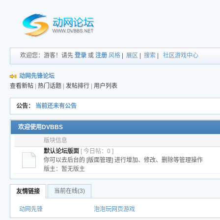
欢迎您：游客！请先
登录
或
注册
风格
|
展区
|
搜索
|
社区游戏中心
动网先锋论坛
查看新帖
|
热门话题
|
发帖排行
|
用户列表
公告：
当前还未有公告
欢迎使用DVBBS
版块信息
默认论坛版面
[ 今日帖：0 ]
你可以去后台的 [版面管理] 进行增加、修改、删除等管理操作
版主：暂无版主
当前在线
(3)
友情链接
动网先锋
泡泡玩网页游戏