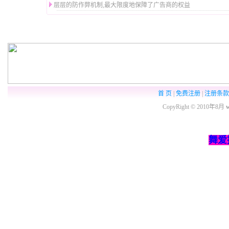
层层的防作弊机制,最大限度地保障了广告商的权益
首 页
|
免费注册
|
注册条款
CopyRight ©
2010年8月
舞爱