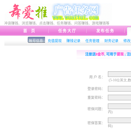
冲浪赚钱、浏览赚钱、点击赚钱、任务赚钱、问答赚钱、游戏赚钱等
首 页
任务大厅
发布任务
帐号信息
充值提现
赚钱记录
任务管理
财务记录
修改
注册送
0金币
, 可用于
提现
; 
用 户 名：
登录密码：
重复密码：
密保问题：
内)
密保答案：
码)